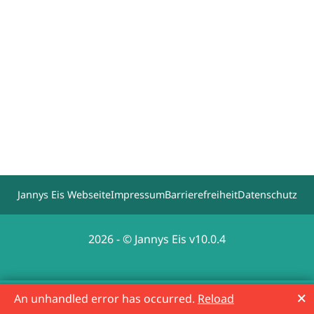
Jannys Eis Webseite
Impressum
Barrierefreiheit
Datenschutz
2026 - © Jannys Eis v10.0.4
🗙
An unhandled error has occurred.
Reload