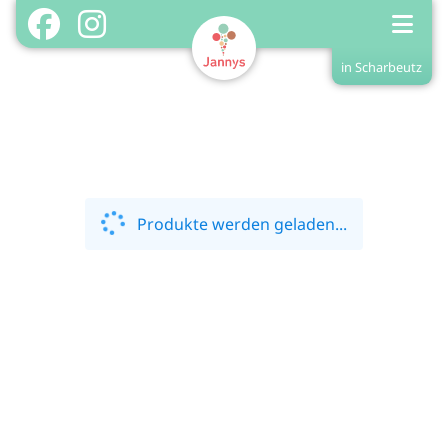
in Scharbeutz
Shop in Scharbeutz
Home
Shopinfos
Menükarte
Produkte werden geladen...
Treuekarte/Stempel
Login
Registrieren